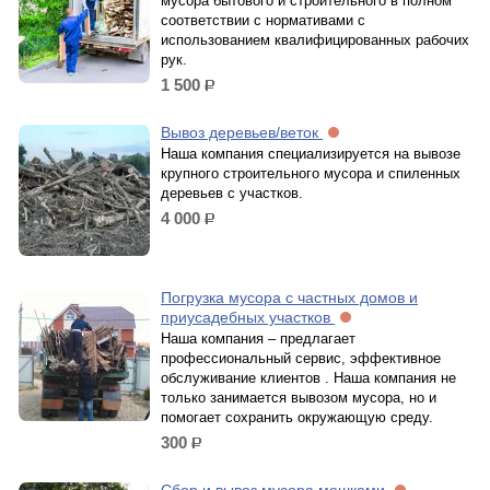
мусора бытового и строительного в полном
соответствии с нормативами с
использованием квалифицированных рабочих
рук.
1 500
р.
Вывоз деревьев/веток
Наша компания специализируется на вывозе
крупного строительного мусора и спиленных
деревьев с участков.
4 000
р.
Погрузка мусора с частных домов и
приусадебных участков
Наша компания – предлагает
профессиональный сервис, эффективное
обслуживание клиентов . Наша компания не
только занимается вывозом мусора, но и
помогает сохранить окружающую среду.
300
р.