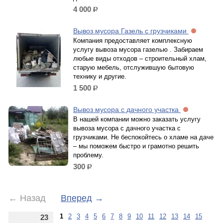
4 000
р.
Вывоз мусора Газель с грузчиками
Компания предоставляет комплексную
услугу вывоза мусора газелью . Забираем
любые виды отходов – строительный хлам,
старую мебель, отслужившую бытовую
технику и другие.
1 500
р.
Вывоз мусора с дачного участка
В нашей компании можно заказать услугу
вывоза мусора с дачного участка с
грузчиками. Не беспокойтесь о хламе на даче
– мы поможем быстро и грамотно решить
проблему.
300
р.
←
Назад
Вперед
→
1
2
3
4
5
6
7
8
9
10
11
12
13
14
15
23