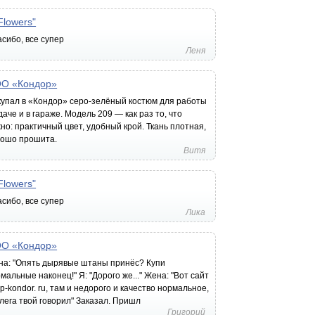
Flowers"
сибо, все супер
Леня
О «Кондор»
упал в «Кондор» серо-зелёный костюм для работы
даче и в гараже. Модель 209 — как раз то, что
но: практичный цвет, удобный крой. Ткань плотная,
рошо прошита.
Витя
Flowers"
сибо, все супер
Лика
О «Кондор»
а: "Опять дырявые штаны принёс? Купи
мальные наконец!" Я: "Дорого же..." Жена: "Вот сайт
p-kondor. ru, там и недорого и качество нормальное,
лега твой говорил" Заказал. Пришл
Григорий