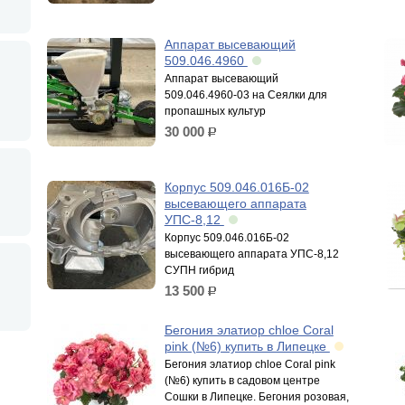
Аппарат высевающий
509.046.4960
Аппарат высевающий
509.046.4960-03 на Сеялки для
пропашных культур
30 000
р.
Корпус 509.046.016Б-02
высевающего аппарата
УПС-8,12
Корпус 509.046.016Б-02
высевающего аппарата УПС-8,12
СУПН гибрид
13 500
р.
Бегония элатиор chloe Coral
pink (№6) купить в Липецке
Бегония элатиор chloe Coral pink
(№6) купить в садовом центре
Сошки в Липецке. Бегония розовая,