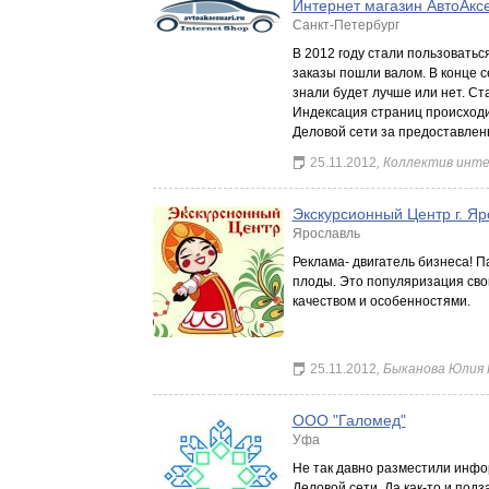
Интернет магазин АвтоАкс
Санкт-Петербург
В 2012 году стали пользоватьс
заказы пошли валом. В конце с
знали будет лучше или нет. Ст
Индексация страниц происходи
Деловой сети за предоставленн
25.11.2012
, Коллектив инте
Экскурсионный Центр г. Яр
Ярославль
Реклама- двигатель бизнеса! П
плоды. Это популяризация свои
качеством и особенностями.
25.11.2012
, Быканова Юлия
ООО "Галомед"
Уфа
Не так давно разместили инфо
Деловой сети. Да как-то и подз