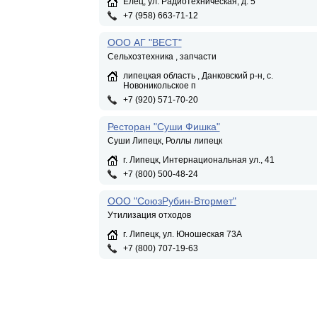
Елец, ул. Радиотехническая, д. 5
+7 (958) 663-71-12
ООО АГ "ВЕСТ"
Сельхозтехника , запчасти
липецкая область , Данковский р-н, с.
Новоникольское п
+7 (920) 571-70-20
Ресторан "Суши Фишка"
Суши Липецк, Роллы липецк
г. Липецк, Интернациональная ул., 41
+7 (800) 500-48-24
ООО "СоюзРубин-Втормет"
Утилизация отходов
г. Липецк, ул. Юношеская 73А
+7 (800) 707-19-63