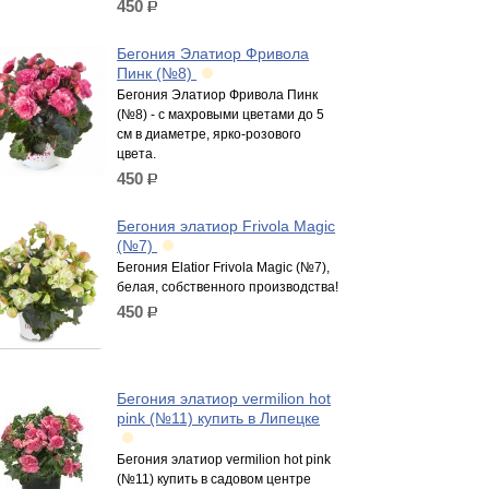
450
р.
Бегония Элатиор Фривола
Пинк (№8)
Бегония Элатиор Фривола Пинк
(№8) - c махровыми цветами до 5
см в диаметре, ярко-розового
цвета.
450
р.
Бегония элатиор Frivola Magic
(№7)
Бегония Elatior Frivola Magic (№7),
белая, собственного производства!
450
р.
Бегония элатиор vermilion hot
pink (№11) купить в Липецке
Бегония элатиор vermilion hot pink
(№11) купить в садовом центре