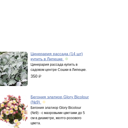
Цинерария рассада (14 шт)
купить в Липецке
Цинерария рассада купить в
садовом центре Сошки в Липецке.
350
р.
Бегония элатиор Glory Bicolour
(№9)
Бегония элатиор Glory Bicolour
(№9) - c махровыми цветами до 5
см в диаметре, желто-розового
цвета.