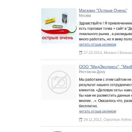
Магазин "Острые Очень"
Москва
Здравствуйте ! Я привлечение
есть торговая точка + сайт в "
локального рынка , а раскидыв
много работать, но я вижу пол
читать отзыв целиком
27.10.2014
, Михаил ( Больш
ООО "МедЭкспресс", "Med
Ростов-на-Дону
Мы работаем с этим сайтом не 
результат нашего сотрудничес
клиентов. «Деловую сеть» нам
бы нам не разместить данные 
многие…». Оказалось что, раз
бесплатно.
читать отзыв целиком
29.11.2012
, Скрипник Алёна