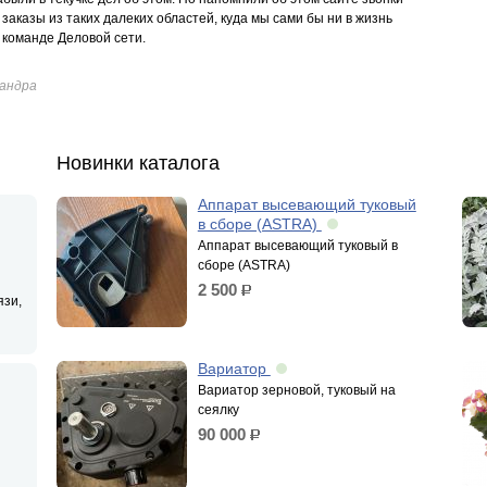
заказы из таких далеких областей, куда мы сами бы ни в жизнь
 команде Деловой сети.
сандра
Новинки каталога
Аппарат высевающий туковый
в сборе (ASTRA)
Аппарат высевающий туковый в
сборе (ASTRA)
2 500
р.
язи,
Вариатор
Вариатор зерновой, туковый на
сеялку
90 000
р.