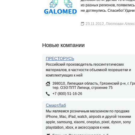
из разных регионов, появились 
не дотянулись. Спасибо! Удачи
23.11.2012
, Постован Алек
Новые компании
ПРЕСТОРУСЬ
Российский производитель геосинтетических
материалов, в частности объемной георешетки и
комплектующих к ней
398010, Липецкая область, Грязинский р-н, г. Гр
тер. ОЭЗ ППТ Липецк, строение 75
+7 (800) 51-16-26
СмартЛаб
Мы являемся розничным магазином по продаже
iPhone, Mac, iPad, watch, airpods и другой техники
apple, samsung, xiaomi, oneplus, pixel, dyson, sony
playstation, xbox, и аксессуаров к ним.