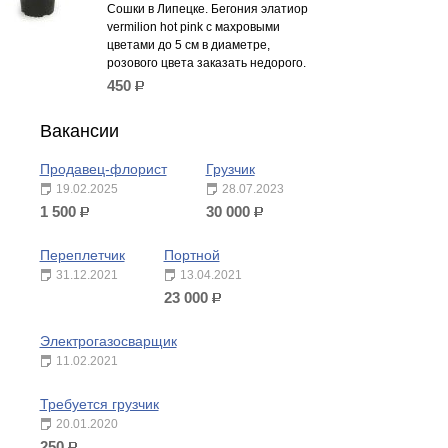
Сошки в Липецке. Бегония элатиор
vermilion hot pink c махровыми
цветами до 5 см в диаметре,
розового цвета заказать недорого.
450
р.
Вакансии
Продавец-флорист
Грузчик
19.02.2025
28.07.2023
1 500
30 000
р.
р.
Переплетчик
Портной
31.12.2021
13.04.2021
23 000
р.
Электрогазосварщик
11.02.2021
Требуется грузчик
20.01.2020
250