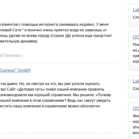
La
Спа
м клиентов с помощью интернета занимаюсь недавно. У меня
Деловой Сети " и конечно очень приятно когда не зависишь от
аешь удочки по всему городу (стране )До успеха еще предстоит
ОО
ожительную динамику.
Пок
на 
ой Практик )
нуж
хо
Express" GmbH
La
так давно. Но, не смотря на это, мы уже успели оценить
Спа
тва! Сайт «Деловая сеть» помог нашей компании привлечь
 рекомендовали как хороший справочник. Мы решили: «Почему
нашей компании в этом справочнике? Ведь нас смогут увидеть
местить нашу компанию в справочнике можно абсолютно
ОО
Жен
нор
sho
кол