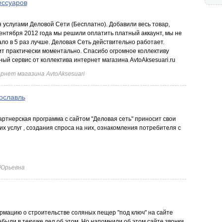
ессуаров
я услугами Деловой Сети (Бесплатно). Добавили весь товар,
ентября 2012 года мы решили оплатить платный аккаунт, мы не
ало в 5 раз лучше. Деловая Сеть действительно работает.
т практически моментально. Спасибо огромное коллективу
ый сервис от коллектива интернет магазина AvtoAksesuari.ru
рнет магазина AvtoAksesuari
ославль
артнерская программа с сайтом "Деловая сеть" приносит свои
х услуг , создания спроса на них, ознакомления потребителя с
 Юрьевна
рмацию о строительстве соляных пещер "под ключ" на сайте
абыли в текучке дел об этом. Но напомнили об этом сайте звонки