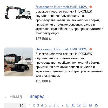
Экскаватор Hidromek HMK 140W
Высокое качество техники HIDROMEK
обусловлено использованием на
производстве новейших технологий сборки,
применения в технике основных узлов и
агрегатов крупнейших в мире производителей
комплектующих.
127 500
р.
Экскаватор Hidromek HMK 200W
Высокое качество техники HIDROMEK
обусловлено использованием на
производстве новейших технологий сборки,
применения в технике основных узлов и
агрегатов крупнейших в мире производителей
комплектующих.
135 000
р.
←
Назад
Вперед
→
1
2
3
4
5
6
7
8
9
10
11
12
13
14
15
19